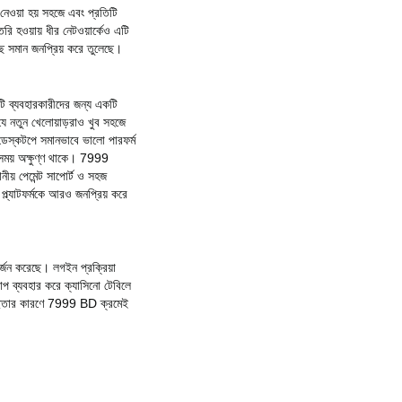
েওয়া হয় সহজে এবং প্রতিটি
ি হওয়ায় ধীর নেটওয়ার্কেও এটি
ে সমান জনপ্রিয় করে তুলেছে।
 ব্যবহারকারীদের জন্য একটি
ে নতুন খেলোয়াড়রাও খুব সহজে
 ডেস্কটপে সমানভাবে ভালো পারফর্ম
বসময় অক্ষুণ্ণ থাকে। 7999
নীয় পেমেন্ট সাপোর্ট ও সহজ
প্ল্যাটফর্মকে আরও জনপ্রিয় করে
্জন করেছে। লগইন প্রক্রিয়া
প ব্যবহার করে ক্যাসিনো টেবিলে
্বচ্ছতার কারণে 7999 BD ক্রমেই