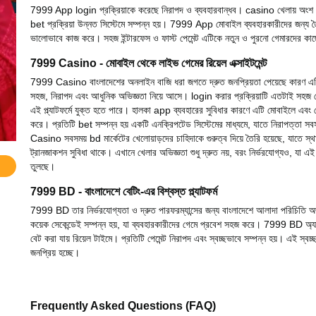
7999 App login প্রক্রিয়াকে করেছে নিরাপদ ও ব্যবহারবান্ধব। casino খেলায় অংশ ন
bet প্রক্রিয়া উন্নত সিস্টেমে সম্পন্ন হয়। 7999 App মোবাইল ব্যবহারকারীদের জন্য তৈর
ভালোভাবে কাজ করে। সহজ ইন্টারফেস ও ফাস্ট পেমেন্ট এটিকে নতুন ও পুরনো গেমারদের কাছ
7999 Casino - মোবাইল থেকে লাইভ গেমের রিয়েল এক্সাইটমেন্ট
7999 Casino বাংলাদেশের অনলাইন বাজি ধরা জগতে দ্রুত জনপ্রিয়তা পেয়েছে কারণ এটি
সহজ, নিরাপদ এবং আধুনিক অভিজ্ঞতা নিয়ে আসে। login করার প্রক্রিয়াটি এতটাই সহজ য
এই প্ল্যাটফর্মে যুক্ত হতে পারে। হালকা app ব্যবহারের সুবিধার কারণে এটি মোবাইলে এবং
করে। প্রতিটি bet সম্পন্ন হয় একটি এনক্রিপটেড সিস্টেমের মাধ্যমে, যাতে নিরাপত্তা স
Casino সবসময় bd মার্কেটের খেলোয়াড়দের চাহিদাকে গুরুত্ব দিয়ে তৈরি হয়েছে, যাতে স্থা
ট্রানজাকশন সুবিধা থাকে। এখানে খেলার অভিজ্ঞতা শুধু দ্রুত নয়, বরং নির্ভরযোগ্যও, যা এই 
তুলছে।
7999 BD - বাংলাদেশে বেটিং-এর বিশ্বস্ত প্ল্যাটফর্ম
7999 BD তার নির্ভরযোগ্যতা ও দ্রুত পারফরম্যান্সের জন্য বাংলাদেশে আলাদা পরিচিতি অর
কয়েক সেকেন্ডেই সম্পন্ন হয়, যা ব্যবহারকারীদের গেমে প্রবেশ সহজ করে। 7999 BD অ্যা
বেট করা যায় রিয়েল টাইমে। প্রতিটি পেমেন্ট নিরাপদ এবং স্বচ্ছভাবে সম্পন্ন হয়। এই স
জনপ্রিয় হচ্ছে।
Frequently Asked Questions (FAQ)