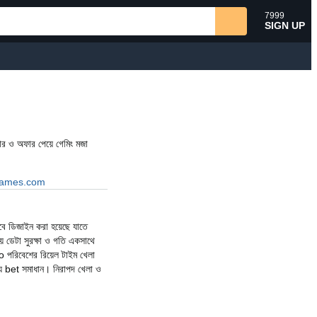
7999
SIGN UP
র ও অফার পেয়ে গেমিং মজা
games.com
 ডিজাইন করা হয়েছে যাতে
 ডেটা সুরক্ষা ও গতি একসাথে
পরিবেশের রিয়েল টাইম খেলা
্য bet সমাধান। নিরাপদ খেলা ও