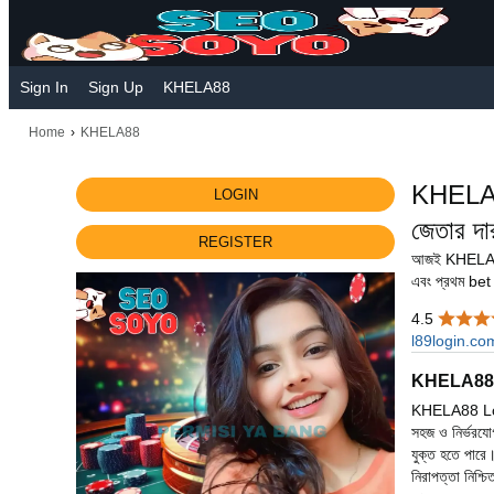
Sign In
Sign Up
KHELA88
Home
›
KHELA88
KHELA88
LOGIN
জেতার দা
REGISTER
আজই KHELA88 
এবং প্রথম bet এ
4.5
l89login.co
KHELA88 Lo
KHELA88 Login
সহজ ও নির্ভরযোগ্
যুক্ত হতে পার
নিরাপত্তা নিশ্