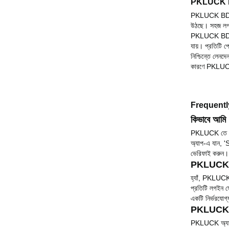
PKLUCK BD -
PKLUCK BD বাংল
উঠছে। সহজ লগইন
PKLUCK BD অ্য
যায়। প্রতিটি পে
নিশ্চিন্তে লেন
কারণে PKLUCK 
Frequentl
কিভাবে আমি
PKLUCK তে অ্যা
অ্যাপ-এ যান, '
ভেরিফাই করুন। 
PKLUCK লগই
হ্যাঁ, PKLUCK 
প্রতিটি লগইন স
একটি নির্ভরযোগ
PKLUCK অ্
PKLUCK অ্যাপ 