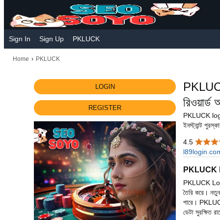
Sign In
Sign Up
PKLUCK
Home
›
PKLUCK
PKLUCK 
LOGIN
রিওয়ার্ড 
REGISTER
PKLUCK login
ইনস্ট্যান্ট পুরস
4.5
l89login.co
PKLUCK Lo
PKLUCK Login 
তৈরি করে। নতুন
পারে। PKLUCK L
ডেটা সুরক্ষিত 